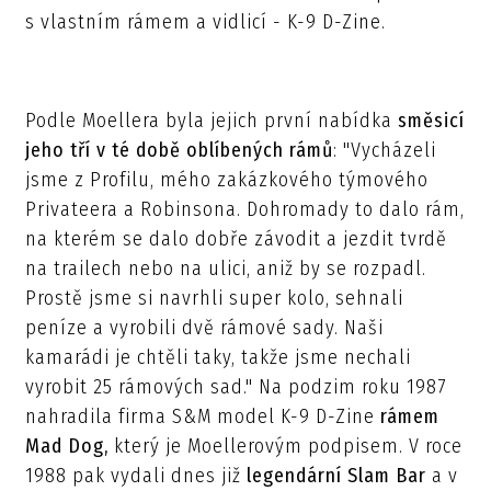
s vlastním rámem a vidlicí - K-9 D-Zine.
Podle Moellera byla jejich první nabídka
směsicí
jeho tří v té době oblíbených rámů
: "Vycházeli
jsme z Profilu, mého zakázkového týmového
Privateera a Robinsona. Dohromady to dalo rám,
na kterém se dalo dobře závodit a jezdit tvrdě
na trailech nebo na ulici, aniž by se rozpadl.
Prostě jsme si navrhli super kolo, sehnali
peníze a vyrobili dvě rámové sady. Naši
kamarádi je chtěli taky, takže jsme nechali
vyrobit 25 rámových sad." Na podzim roku 1987
nahradila firma S&M model K-9 D-Zine
rámem
Mad Dog,
který je Moellerovým podpisem. V roce
1988 pak vydali dnes již
legendární Slam Bar
a v