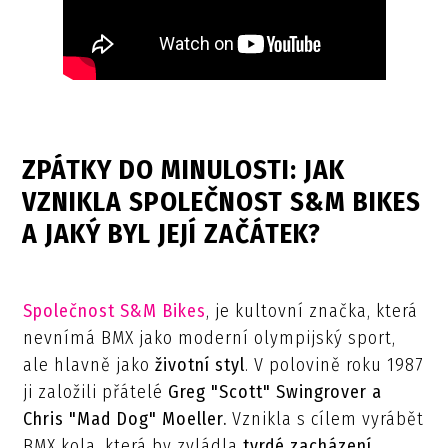
ZPÁTKY DO MINULOSTI: JAK
VZNIKLA SPOLEČNOST S&M BIKES
A JAKÝ BYL JEJÍ ZAČÁTEK?
Společnost S&M Bikes
, je kultovní značka, která
nevnímá BMX jako moderní olympijský sport,
ale hlavně jako
životní styl
. V polovině roku 1987
ji založili přátelé
Greg "Scott" Swingrover a
Chris "Mad Dog" Moeller.
Vznikla s cílem vyrábět
BMX kola, která by zvládla
tvrdé zacházení
,