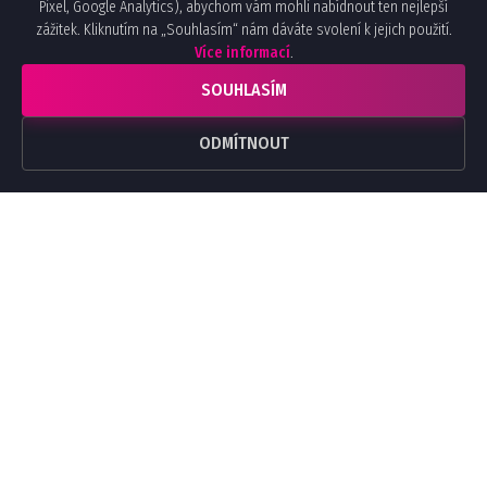
Pixel, Google Analytics), abychom vám mohli nabídnout ten nejlepší
zážitek. Kliknutím na „Souhlasím“ nám dáváte svolení k jejich použití.
Více informací
.
SOUHLASÍM
ODMÍTNOUT
SPOJTE SE S NÁMI