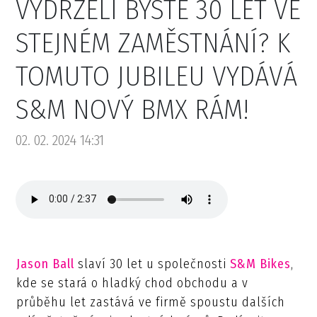
VYDRŽELI BYSTE 30 LET VE
STEJNÉM ZAMĚSTNÁNÍ? K
TOMUTO JUBILEU VYDÁVÁ
S&M NOVÝ BMX RÁM!
02. 02. 2024 14:31
Jason Ball
slaví 30 let u společnosti
S&M Bikes
,
kde se stará o hladký chod obchodu a v
průběhu let zastává ve firmě spoustu dalších