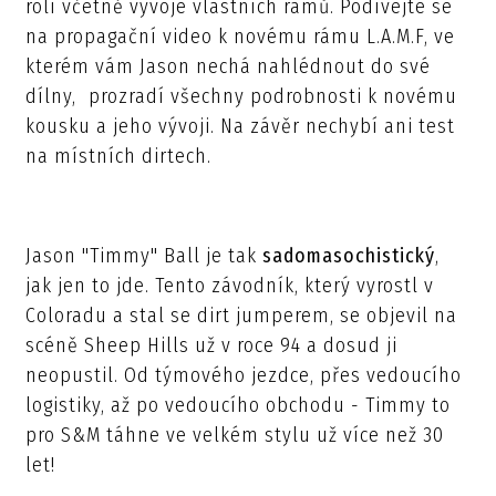
rolí včetně vývoje vlastních rámů. Podívejte se
na propagační video k novému rámu L.A.M.F, ve
kterém vám Jason nechá nahlédnout do své
dílny, prozradí všechny podrobnosti k novému
kousku a jeho vývoji. Na závěr nechybí ani test
na místních dirtech.
Jason "Timmy" Ball je tak
sadomasochistický
,
jak jen to jde. Tento závodník, který vyrostl v
Coloradu a stal se dirt jumperem, se objevil na
scéně Sheep Hills už v roce 94 a dosud ji
neopustil. Od týmového jezdce, přes vedoucího
logistiky, až po vedoucího obchodu - Timmy to
pro S&M táhne ve velkém stylu už více než 30
let!