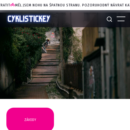
L JSEM NOHU NA ŠPATNOU STRANU. POZORUHODNÝ NÁVRAT KATIE ARCHIB
ZÁVODY